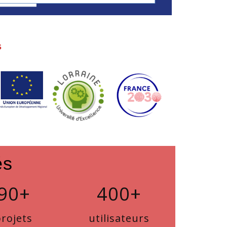
s
és
90+
400+
rojets
utilisateurs