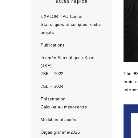
accès rapide
EXPLOR HPC Center
Statistiques et comptes rendus
projets
Publications
Journée Scientifique eXplor
(JSE)
The
E
JSE – 2022
main o
JSE – 2024
intens
Présentation
Calculer au mésocentre
Modalités d’accès
Organigramme-2025