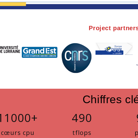
Project partner
Chiffres cl
11000+
490
cœurs cpu
tflops
p